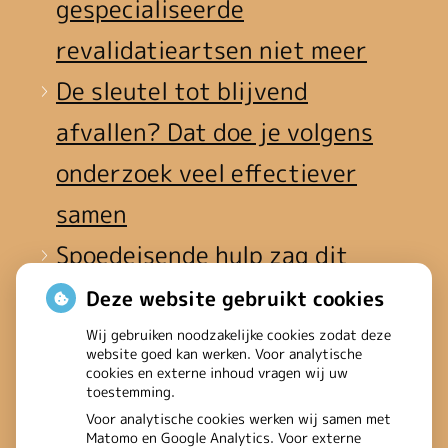
gespecialiseerde
revalidatieartsen niet meer
De sleutel tot blijvend
afvallen? Dat doe je volgens
onderzoek veel effectiever
samen
Spoedeisende hulp zag dit
weekend meer mensen met
Deze website gebruikt cookies
heup- en polsbreuken
Wij gebruiken noodzakelijke cookies zodat deze
website goed kan werken. Voor analytische
binnenkomen
cookies en externe inhoud vragen wij uw
toestemming.
Een recept voor een wandeling:
Voor analytische cookies werken wij samen met
Matomo en Google Analytics. Voor externe