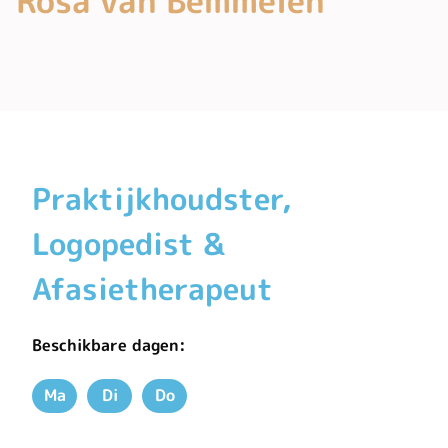
Rosa van Bemmelen
Praktijkhoudster,
Logopedist &
Afasietherapeut
Beschikbare dagen:
Ma
Di
Do
Maandag
Dinsdag
Donderdag