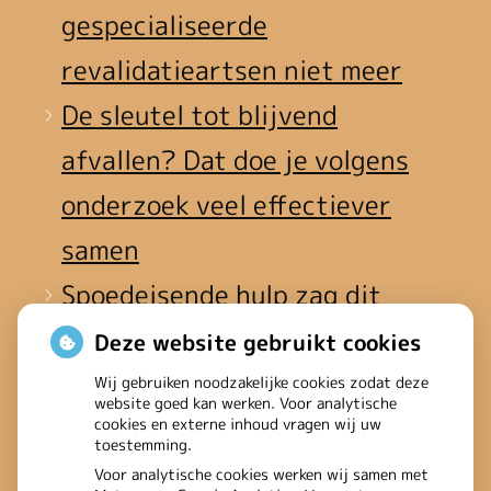
gespecialiseerde
revalidatieartsen niet meer
De sleutel tot blijvend
afvallen? Dat doe je volgens
onderzoek veel effectiever
samen
Spoedeisende hulp zag dit
weekend meer mensen met
Deze website gebruikt cookies
heup- en polsbreuken
Wij gebruiken noodzakelijke cookies zodat deze
website goed kan werken. Voor analytische
binnenkomen
cookies en externe inhoud vragen wij uw
toestemming.
Een recept voor een wandeling:
Voor analytische cookies werken wij samen met