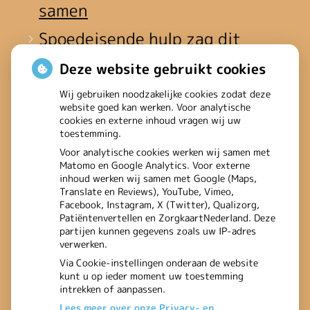
samen
Spoedeisende hulp zag dit
weekend meer mensen met
Deze website gebruikt cookies
heup- en polsbreuken
Wij gebruiken noodzakelijke cookies zodat deze
website goed kan werken. Voor analytische
binnenkomen
cookies en externe inhoud vragen wij uw
toestemming.
Een recept voor een wandeling:
Voor analytische cookies werken wij samen met
Matomo en Google Analytics. Voor externe
waarom Erasmus MC patiënten
inhoud werken wij samen met Google (Maps,
Translate en Reviews), YouTube, Vimeo,
het park in stuurt
Facebook, Instagram, X (Twitter), Qualizorg,
Patiëntenvertellen en ZorgkaartNederland. Deze
partijen kunnen gegevens zoals uw IP-adres
verwerken.
Via Cookie-instellingen onderaan de website
kunt u op ieder moment uw toestemming
intrekken of aanpassen.
Lees meer over onze Privacy- en