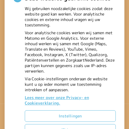
heup- en polsbreuken
Wij gebruiken noodzakelijke cookies zodat deze
website goed kan werken. Voor analytische
binnenkomen
cookies en externe inhoud vragen wij uw
toestemming.
Een recept voor een wandeling:
Voor analytische cookies werken wij samen met
Matomo en Google Analytics. Voor externe
waarom Erasmus MC patiënten
inhoud werken wij samen met Google (Maps,
Translate en Reviews), YouTube, Vimeo,
het park in stuurt
Facebook, Instagram, X (Twitter), Qualizorg,
Patiëntenvertellen en ZorgkaartNederland. Deze
partijen kunnen gegevens zoals uw IP-adres
verwerken.
Via Cookie-instellingen onderaan de website
kunt u op ieder moment uw toestemming
intrekken of aanpassen.
Lees meer over onze Privacy- en
Cookieverklaring.
Instellingen
Uw Zorg Online
|
Beheer